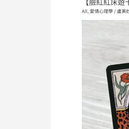
【臉紅紅床遊
【臉
紅
All
,
愛情心理學
/
盧美
紅
床
遊
卡
牌
開
箱】
建
立
專
屬
性
愛
指