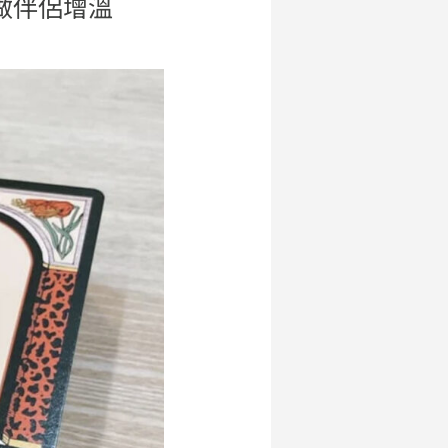
做伴侶增溫