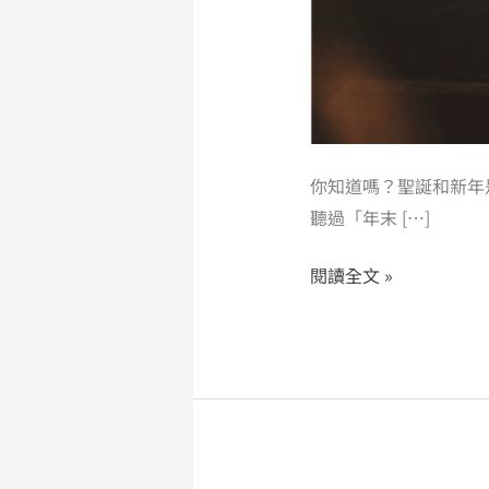
手」
潮！
你知道嗎？聖誕和新年
聽過「年末 […]
閱讀全文 »