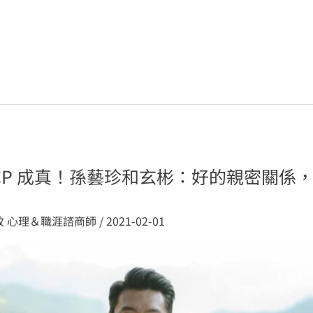
CP 成真！孫藝珍和玄彬：好的親密關係
妏 心理＆職涯諮商師
/
2021-02-01