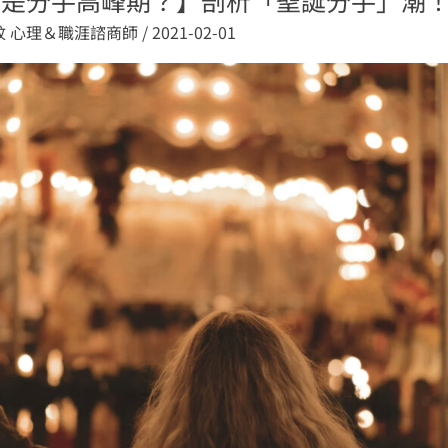
妏 心理＆職涯諮商師
/
2021-02-01