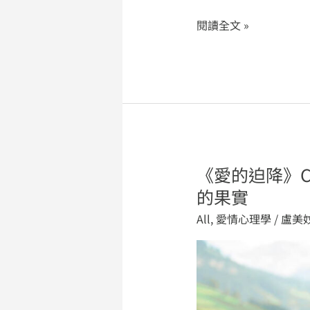
閱讀全文 »
《愛的迫降》
《愛
的
的果實
迫
All
,
愛情心理學
/
盧美
降》
CP
成
真！