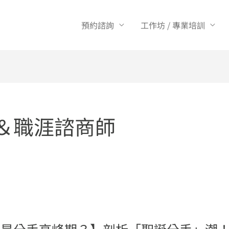
預約諮詢
工作坊 / 專業培訓
理＆職涯諮商師
 月是分手高峰期？】剖析「聖誕分手」潮