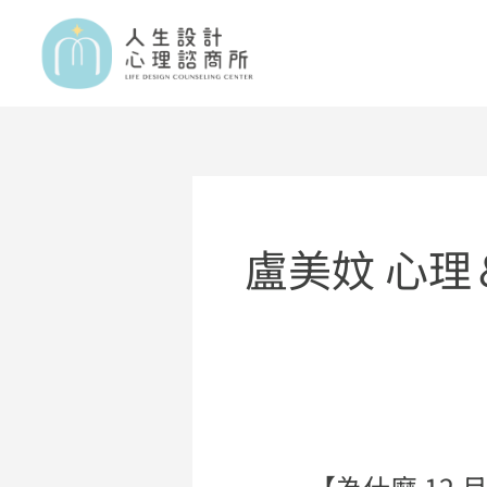
跳
至
主
要
內
容
盧美妏 心
【為什麼 12
【為