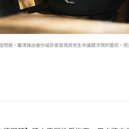
涯問題，釐清緣由後你或許會發現其他生命議題浮現的警訊，而