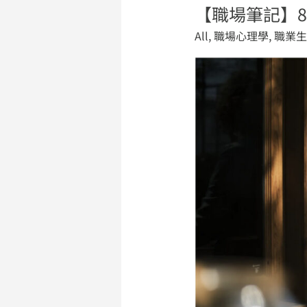
【職場筆記】8
【職
場
All
,
職場心理學
,
職業生
筆
記】
80%
的
職
業
問
題，
都
跟
職
業
沒