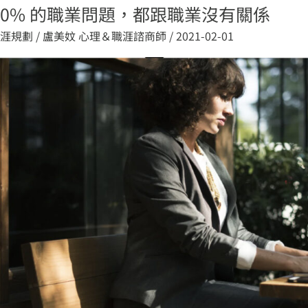
0% 的職業問題，都跟職業沒有關係
涯規劃
/
盧美妏 心理＆職涯諮商師
/
2021-02-01