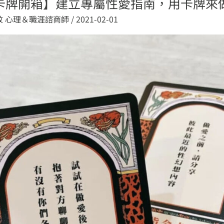
卡牌開箱】建立專屬性愛指南，用卡牌來
妏 心理＆職涯諮商師
/
2021-02-01