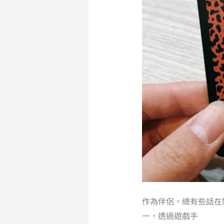
南，
用
卡
牌
來
做
伴
侶
增
溫
作為伴侶，總有些話在
一，透過遊戲手