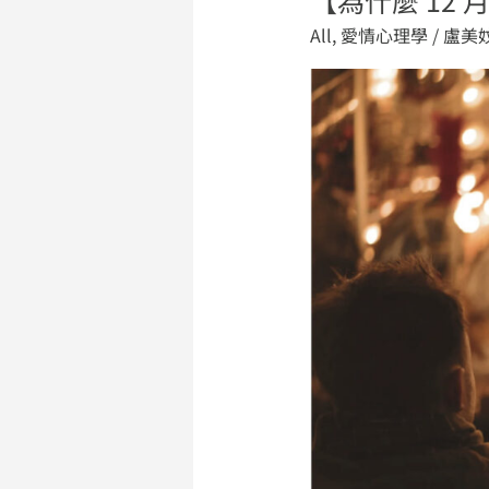
什
All
,
愛情心理學
/
盧美
麼
12
月
是
分
手
高
峰
期？】
剖
析
「聖
誕
分