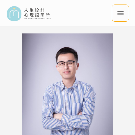
主
跳
要
至
選
主
單
要
內
容