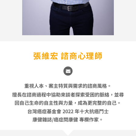
張維宏 諮商心理師
E
n
v
e
重視人本、案主特質與需求的諮商風格。
l
o
擅長在諮商過程中協助來談者探索受困的脈絡，並尋
p
e
回自己生命的自主性與力量，成為更完整的自己。
台灣癌症基金會 2022 年十大抗癌鬥士
康健雜誌/癌症問康健 專欄作家。