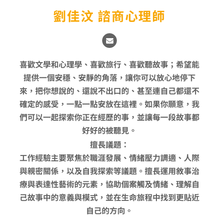
劉佳汶 諮商心理師
E
n
v
e
喜歡文學和心理學、喜歡旅行、喜歡聽故事；希望能
l
o
提供一個安穩、安靜的角落，讓你可以放心地停下
p
e
來，把你想說的、還說不出口的、甚至連自己都還不
確定的感受，一點一點安放在這裡。如果你願意，我
們可以一起探索你正在經歷的事，並讓每一段故事都
好好的被聽見。
擅長議題：
工作經驗主要聚焦於職涯發展、情緒壓力調適、人際
與親密關係，以及自我探索等議題。擅長運用敘事治
療與表達性藝術的元素，協助個案觸及情緒、理解自
己故事中的意義與模式，並在生命旅程中找到更貼近
自己的方向。