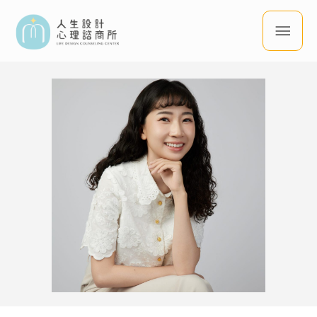
主
跳
要
至
選
主
單
要
內
容